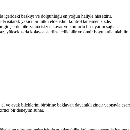
 içerideki baskıyı ve dolgunluğu en yoğun haliyle hissettirir.
uda ısıtarak yakıcı bir tutku elde edin; kontrol tamamen sizde.
r girişlerde bile zahmetsizce kayar ve konforlu bir uyarım sağlar.
, yüksek ısıda kolayca sterilize edilebilir ve ömür boyu kullanılabilir.
l ve ayak bileklerini birbirine bağlayan dayanıklı zincir yapısıyla esaret
rtıcı bir deneyim sunar.
k ölçüsüne göre saniyeler içinde ayarlanabilir, kullanım sırasında kayma