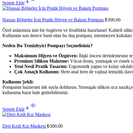
Sepete Ekle
Hassas Bölgeler İçin Pratik Hijyen ve Bakım Pompası
₺
300,00
Özel anlarınıza tam bir özgüven ve ferahlıkla hazırlanın! Kaliteli silik
Kullanımı son derece basit olan bu duş pompası, istenmeyen kokuları ö
Neden Bu Temizleyici Pompayı Seçmelisiniz?
Maksimum Hijyen ve Özgüven:
İlişki öncesi derinlemesine t
Premium Silikon Malzeme:
Vücut dostu, yumuşak ve esnek sil
Yeni Nesil Pratik Tasarım:
Ergonomik yapısı ve kolay sıkılabili
Çok Amaçlı Kullanım:
Hem anal hem de vajinal temizlik (lavm
Kullanım Şekli:
Pompanın haznesini ılık suyla doldurun. Yumuşak silikon ucu nazikçe 
kullanıma hazır hale getirebilirsiniz.
Sepete Ekle
Deri Kedi Kız Maskesi
₺
300,00