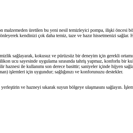
on malzemeden üretilen bu yeni nesil temizleyici pompa, ilişki öncesi böl
nleyerek kendinizi çok daha temiz, taze ve hazır hissetmenizi sağlar. 
emizlik sağlayarak, kokusuz ve pürüzsüz bir deneyim için gerekli ortamı 
ikon ucu sayesinde uygulama sırasında tahriş yapmaz, konforlu bir kul
r haznesi ile kullanımı son derece basittir; saniyeler içinde hijyen sağla
an) işlemleri için uygundur; sağlığınızı ve konforunuzu destekler.
yerleştirin ve hazneyi sıkarak suyun bölgeye ulaşmasını sağlayın. İşle