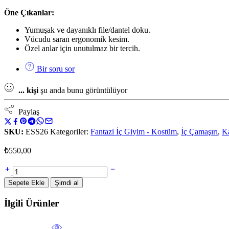
Öne Çıkanlar:
Yumuşak ve dayanıklı file/dantel doku.
Vücudu saran ergonomik kesim.
Özel anlar için unutulmaz bir tercih.
Bir soru sor
...
kişi
şu anda bunu görüntülüyor
Paylaş
SKU:
ESS26
Kategoriler:
Fantazi İç Giyim - Kostüm
,
İç Çamaşırı
,
Ka
₺
550,00
Sepete Ekle
Şimdi al
İlgili Ürünler