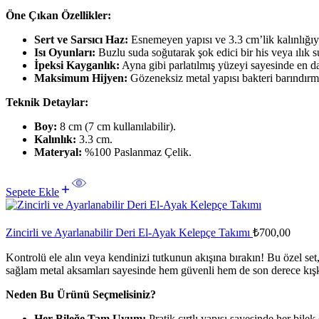
Öne Çıkan Özellikler:
Sert ve Sarsıcı Haz:
Esnemeyen yapısı ve 3.3 cm’lik kalınlığıyla
Isı Oyunları:
Buzlu suda soğutarak şok edici bir his veya ılık s
İpeksi Kayganlık:
Ayna gibi parlatılmış yüzeyi sayesinde en da
Maksimum Hijyen:
Gözeneksiz metal yapısı bakteri barındırmaz
Teknik Detaylar:
Boy:
8 cm (7 cm kullanılabilir).
Kalınlık:
3.3 cm.
Materyal:
%100 Paslanmaz Çelik.
Sepete Ekle
Zincirli ve Ayarlanabilir Deri El-Ayak Kelepçe Takımı
₺
700,00
Kontrolü ele alın veya kendinizi tutkunun akışına bırakın! Bu özel set, e
sağlam metal aksamları sayesinde hem güvenli hem de son derece kışkı
Neden Bu Ürünü Seçmelisiniz?
Her Bileğe Tam Uyum:
Pratik cırtlı yapısı sayesinde her bile