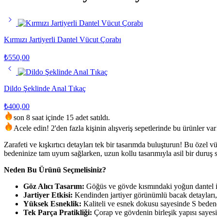
Kırmızı Jartiyerli Dantel Vücut Çorabı
₺
550,00
Dildo Şeklinde Anal Tıkaç
₺
400,00
son 8 saat içinde 15 adet satıldı.
Acele edin! 2'den fazla kişinin alışveriş sepetlerinde bu ürünler var
Zarafeti ve kışkırtıcı detayları tek bir tasarımda buluşturun! Bu özel 
bedeninize tam uyum sağlarken, uzun kollu tasarımıyla asil bir duruş s
Neden Bu Ürünü Seçmelisiniz?
Göz Alıcı Tasarım:
Göğüs ve gövde kısmındaki yoğun dantel işle
Jartiyer Etkisi:
Kendinden jartiyer görünümlü bacak detayları, e
Yüksek Esneklik:
Kaliteli ve esnek dokusu sayesinde S bedend
Tek Parça Pratikliği:
Çorap ve gövdenin birleşik yapısı sayesin