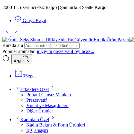
2000 TL üzeri ücretsiz kargo | Şanlıurfa 3 Saatte Kargo |
>> Blog <<
Giriş / Kayıt
Burada ara
Popüler aramalar:
iç giyim
prezervatif
oyuncak...
Ara!
0
Sepet
Erkeklere Özel
Portatif Cansız Manken
Prezervatif
Vücut ve Masaj Jelleri
Diğer Ürünler
Kadınlara Özel
Kadın Bakım & Form Ürünleri
İç Çamaşırı