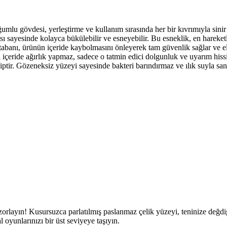
u gövdesi, yerleştirme ve kullanım sırasında her bir kıvrımıyla sinir uç
sı sayesinde kolayca bükülebilir ve esneyebilir. Bu esneklik, en hareketl
tabanı, ürünün içeride kaybolmasını önleyerek tam güvenlik sağlar ve el
içeride ağırlık yapmaz, sadece o tatmin edici dolgunluk ve uyarım hissin
ir. Gözeneksiz yüzeyi sayesinde bakteri barındırmaz ve ılık suyla sani
 zorlayın! Kusursuzca parlatılmış paslanmaz çelik yüzeyi, teninize değdiği
 oyunlarınızı bir üst seviyeye taşıyın.