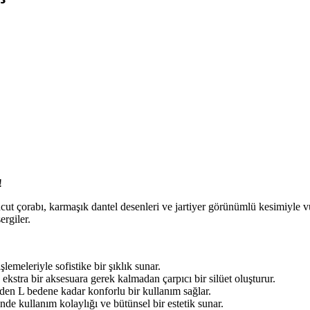
!
vücut çorabı, karmaşık dantel desenleri ve jartiyer görünümlü kesimiyle v
ergiler.
meleriyle sofistike bir şıklık sunar.
kstra bir aksesuara gerek kalmadan çarpıcı bir silüet oluşturur.
en L bedene kadar konforlu bir kullanım sağlar.
de kullanım kolaylığı ve bütünsel bir estetik sunar.