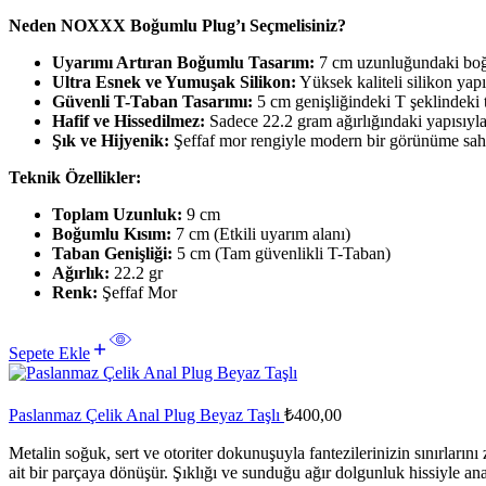
Neden NOXXX Boğumlu Plug’ı Seçmelisiniz?
Uyarımı Artıran Boğumlu Tasarım:
7 cm uzunluğundaki boğuml
Ultra Esnek ve Yumuşak Silikon:
Yüksek kaliteli silikon yapı
Güvenli T-Taban Tasarımı:
5 cm genişliğindeki T şeklindeki 
Hafif ve Hissedilmez:
Sadece 22.2 gram ağırlığındaki yapısıyla 
Şık ve Hijyenik:
Şeffaf mor rengiyle modern bir görünüme sahipt
Teknik Özellikler:
Toplam Uzunluk:
9 cm
Boğumlu Kısım:
7 cm (Etkili uyarım alanı)
Taban Genişliği:
5 cm (Tam güvenlikli T-Taban)
Ağırlık:
22.2 gr
Renk:
Şeffaf Mor
Sepete Ekle
Paslanmaz Çelik Anal Plug Beyaz Taşlı
₺
400,00
Metalin soğuk, sert ve otoriter dokunuşuyla fantezilerinizin sınırlarını
ait bir parçaya dönüşür. Şıklığı ve sunduğu ağır dolgunluk hissiyle anal