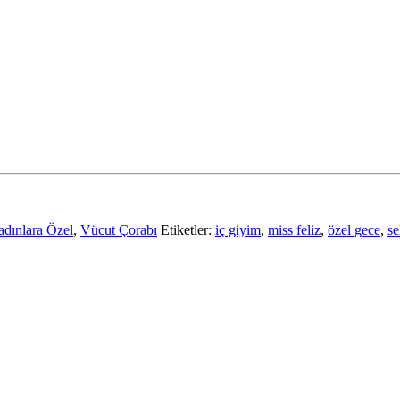
dınlara Özel
,
Vücut Çorabı
Etiketler:
iç giyim
,
miss feliz
,
özel gece
,
se