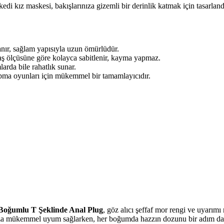
 kedi kız maskesi, bakışlarınıza gizemli bir derinlik katmak için tasarlan
nır, sağlam yapısıyla uzun ömürlüdür.
baş ölçüsüne göre kolayca sabitlenir, kayma yapmaz.
arda bile rahatlık sunar.
yapma oyunları için mükemmel bir tamamlayıcıdır.
ğumlu T Şeklinde Anal Plug
, göz alıcı şeffaf mor rengi ve uyarım
nıza mükemmel uyum sağlarken, her boğumda hazzın dozunu bir adım daha